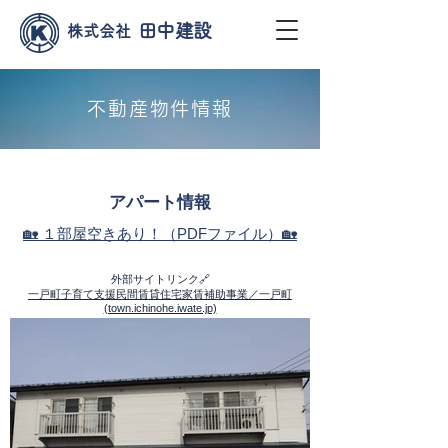
田中建設
株式会社
不動産物件情報
アパート情報
🏡 １部屋空きあり！（PDFファイル）🏡
外部サイトリンク🔗
一戸町子育て支援民間賃貸住宅家賃補助事業／一戸町
(town.ichinohe.iwate.jp)