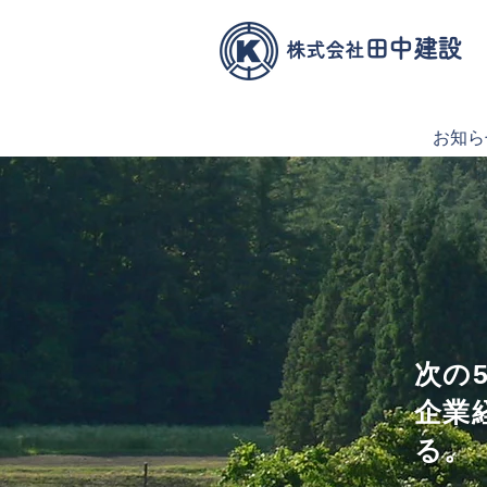
田中建設
株式会社
お知ら
次の
企業
る。