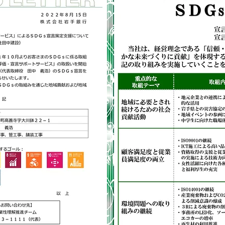
Welcome visitors to your site with a short, engaging
introduction. Double click to edit and add your own text.
Start Now