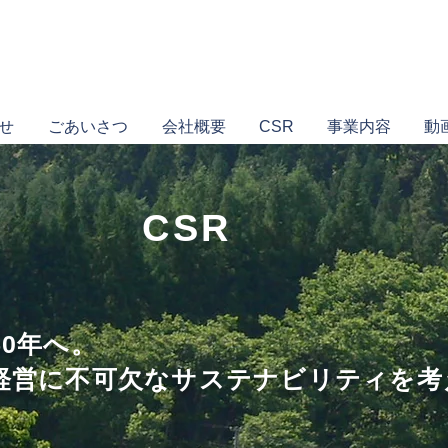
せ
ごあいさつ
会社概要
CSR
事業内容
動
CSR
50年へ。
経営に不可欠なサステナビリティを考